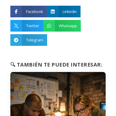
Facebook
Linkedin


Twitter
Whatsapp


Telegram

🔍 TAMBIÉN TE PUEDE INTERESAR: