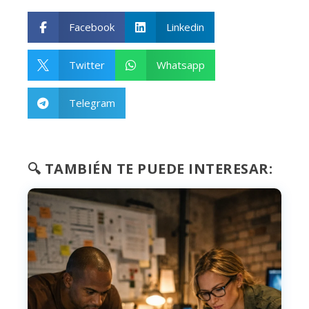
Facebook
Linkedin


Twitter
Whatsapp


Telegram

🔍 TAMBIÉN TE PUEDE INTERESAR: